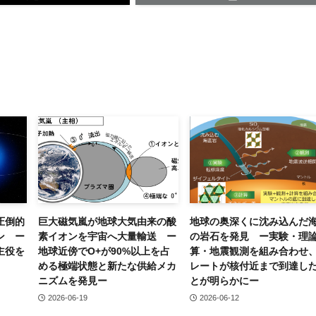
圧倒的
巨大磁気嵐が地球大気由来の酸
地球の奥深くに沈み込んだ
ン ー
素イオンを宇宙へ大量輸送 ー
の岩石を発見 ー実験・理
主役を
地球近傍でO+が90%以上を占
算・地震観測を組み合わせ
める極端状態と新たな供給メカ
レートが核付近まで到達し
ニズムを発見ー
とが明らかにー
2026-06-19
2026-06-12