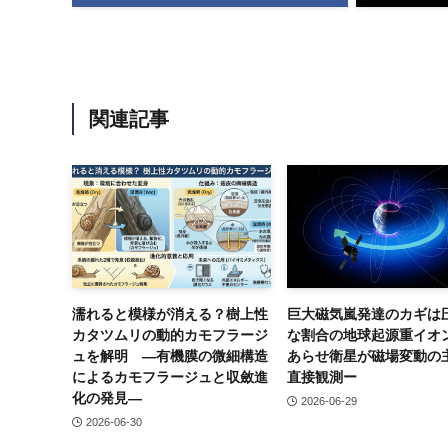
関連記事
濡れると模様が消える？樹上性
巨大磁気嵐発達のカギは
カタツムリの動的カモフラージ
な割合の地球起源重イオ
ュを解明 ―有機膜の微細構造
あらせ衛星が磁場変動の
によるカモフラージュと収斂進
直接観測ー
化の発見―
2026-06-29
2026-06-30