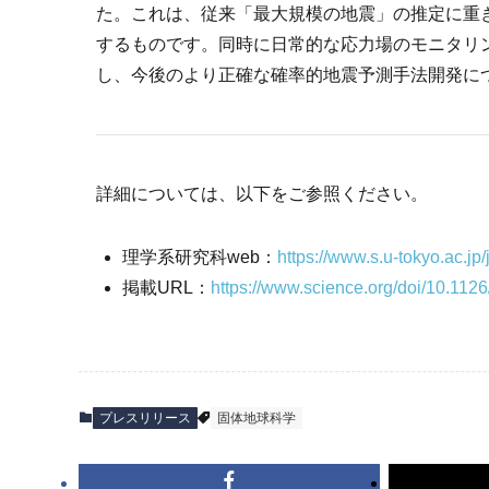
た。これは、従来「最大規模の地震」の推定に重
するものです。同時に日常的な応力場のモニタリ
し、今後のより正確な確率的地震予測手法開発に
詳細については、以下をご参照ください。
理学系研究科web：
https://www.s.u-tokyo.ac.jp
掲載URL：
https://www.science.org/doi/10.112
プレスリリース
固体地球科学