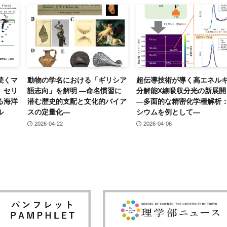
続くマ
動物の学名における「ギリシア
超伝導技術が導く高エネル
 セリ
語志向」を解明 ―命名慣習に
分解能X線吸収分光の新展
る海洋
潜む歴史的支配と文化的バイア
―多面的な精密化学種解析
ル
スの定量化―
シウムを例として―
2026-04-22
2026-04-06