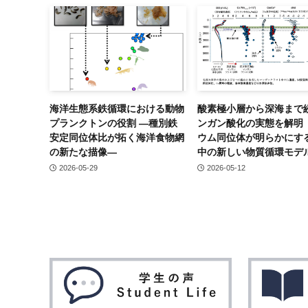
海洋生態系鉄循環における動物
酸素極小層から深海まで
プランクトンの役割 ―種別鉄
ンガン酸化の実態を解明
安定同位体比が拓く海洋食物網
ウム同位体が明らかにす
の新たな描像―
中の新しい物質循環モデ
2026-05-29
2026-05-12