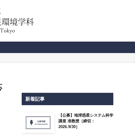
応
新着記事
【公募】地球惑星システム科学
講座 准教授［締切：
2026.9/30］