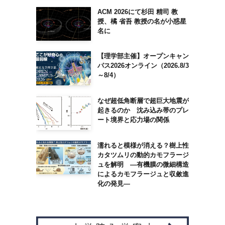
ACM 2026にて杉田 精司 教
授、橘 省吾 教授の名が小惑星
名に
【理学部主催】オープンキャン
パス2026オンライン（2026.8/3
～8/4）
なぜ超低角断層で超巨大地震が
起きるのか 沈み込み帯のプレ
ート境界と応力場の関係
濡れると模様が消える？樹上性
カタツムリの動的カモフラージ
ュを解明 ―有機膜の微細構造
によるカモフラージュと収斂進
化の発見―