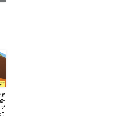
海底
論計
、プ
たこ