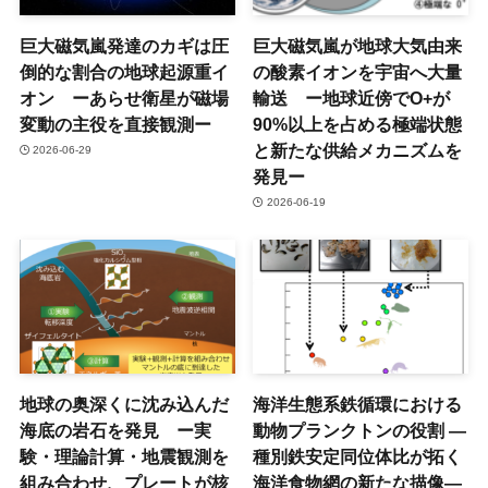
巨大磁気嵐発達のカギは圧
巨大磁気嵐が地球大気由来
倒的な割合の地球起源重イ
の酸素イオンを宇宙へ大量
オン ーあらせ衛星が磁場
輸送 ー地球近傍でO+が
変動の主役を直接観測ー
90%以上を占める極端状態
と新たな供給メカニズムを
2026-06-29
発見ー
2026-06-19
地球の奥深くに沈み込んだ
海洋生態系鉄循環における
海底の岩石を発見 ー実
動物プランクトンの役割 ―
験・理論計算・地震観測を
種別鉄安定同位体比が拓く
組み合わせ、プレートが核
海洋食物網の新たな描像―