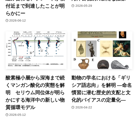
付近まで到達したことが明
2026-05-29
らかにー
2026-06-12
酸素極小層から深海まで続
動物の学名における「ギリ
くマンガン酸化の実態を解
シア語志向」を解明 ―命名
明 セリウム同位体が明ら
慣習に潜む歴史的支配と文
かにする海洋中の新しい物
化的バイアスの定量化―
質循環モデル
2026-04-22
2026-05-12