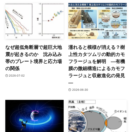
なぜ超低角断層で超巨大地
濡れると模様が消える？樹
震が起きるのか 沈み込み
上性カタツムリの動的カモ
帯のプレート境界と応力場
フラージュを解明 ―有機
の関係
膜の微細構造によるカモフ
ラージュと収斂進化の発見
2026-07-02
―
2026-06-30