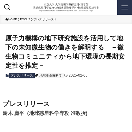
HOME
FOCUS
プレスリリース
原子力機構の地下研究施設を活用して地
下の未知微生物の働きを解明する －微
生物コミュニティから地下環境の長期安
定性を推定－
2025-02-05
プレスリリース
地球生命圏科学
プレスリリース
鈴木 庸平（地球惑星科学専攻 准教授)