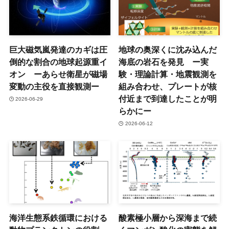
巨大磁気嵐発達のカギは圧
地球の奥深くに沈み込んだ
倒的な割合の地球起源重イ
海底の岩石を発見 ー実
オン ーあらせ衛星が磁場
験・理論計算・地震観測を
変動の主役を直接観測ー
組み合わせ、プレートが核
付近まで到達したことが明
2026-06-29
らかにー
2026-06-12
海洋生態系鉄循環における
酸素極小層から深海まで続