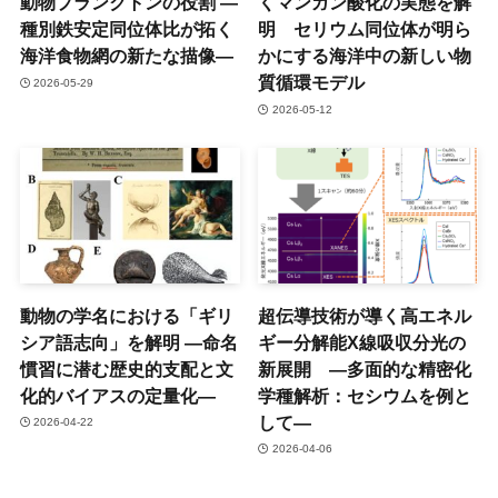
動物プランクトンの役割 ―
くマンガン酸化の実態を解
種別鉄安定同位体比が拓く
明 セリウム同位体が明ら
海洋食物網の新たな描像―
かにする海洋中の新しい物
質循環モデル
2026-05-29
2026-05-12
動物の学名における「ギリ
超伝導技術が導く高エネル
シア語志向」を解明 ―命名
ギー分解能X線吸収分光の
慣習に潜む歴史的支配と文
新展開 ―多面的な精密化
化的バイアスの定量化―
学種解析：セシウムを例と
して―
2026-04-22
2026-04-06