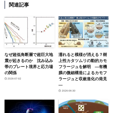
関連記事
なぜ超低角断層で超巨大地
濡れると模様が消える？樹
震が起きるのか 沈み込み
上性カタツムリの動的カモ
帯のプレート境界と応力場
フラージュを解明 ―有機
の関係
膜の微細構造によるカモフ
ラージュと収斂進化の発見
2026-07-02
―
2026-06-30