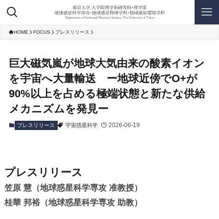
HOME
FOCUS
プレスリリース
巨大磁気嵐が地球大気由来の酸素イオン
を宇宙へ大量輸送 ー地球近傍でO+が
90%以上を占める極端状態と新たな供給
メカニズムを発見ー
2026-06-19
プレスリリース
宇宙惑星科学
プレスリリース
笠原 慧（地球惑星科学専攻 准教授）
桂華 邦裕（地球惑星科学専攻 助教）