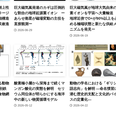
樹上性
巨大磁気嵐発達のカギは圧倒的
巨大磁気嵐が地球大気由来
ラージ
な割合の地球起源重イオン ー
素イオンを宇宙へ大量輸送
細構造
あらせ衛星が磁場変動の主役を
地球近傍でO+が90%以上を
収斂進
直接観測ー
める極端状態と新たな供給
ニズムを発見ー
2026-06-29
2026-06-19
る動物
酸素極小層から深海まで続くマ
動物の学名における「ギリ
別鉄
ンガン酸化の実態を解明 セリ
語志向」を解明 ―命名慣習
食物網
ウム同位体が明らかにする海洋
潜む歴史的支配と文化的バ
中の新しい物質循環モデル
スの定量化―
2026-05-12
2026-04-22