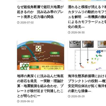
なぜ超低角断層で超巨大地震が
濡れると模様が消える？
起きるのか 沈み込み帯のプレ
カタツムリの動的カモフ
ート境界と応力場の関係
ュを解明 ―有機膜の微
によるカモフラージュと
2026-07-02
化の発見―
2026-06-30
地球の奥深くに沈み込んだ海底
海洋生態系鉄循環におけ
の岩石を発見 ー実験・理論計
プランクトンの役割 ―種
算・地震観測を組み合わせ、プ
安定同位体比が拓く海洋
レートが核付近まで到達したこ
の新たな描像―
とが明らかにー
2026-05-29
2026-06-12