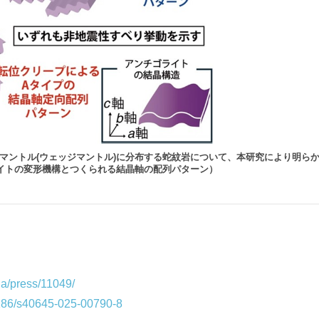
マントル(ウェッジマントル)に分布する蛇紋岩について、本研究により明ら
イトの変形機構とつくられる結晶軸の配列パターン）
/ja/press/11049/
0.1186/s40645-025-00790-8