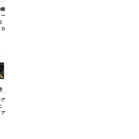
の酸
 ー
占
メカ
シア
に
イア