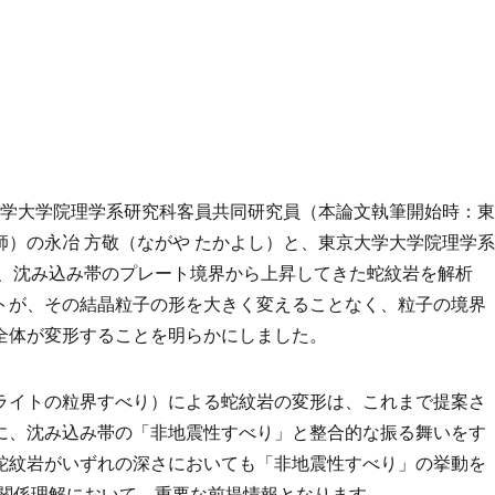
大学大学院理学系研究科客員共同研究員（本論文執筆開始時：東
）の永冶 方敬（ながや たかよし）と、東京大学大学院理学系
は、沈み込み帯のプレート境界から上昇してきた蛇紋岩を解析
トが、その結晶粒子の形を大きく変えることなく、粒子の境界
全体が変形することを明らかにしました。
ライトの粒界すべり）による蛇紋岩の変形は、これまで提案さ
に、沈み込み帯の「非地震性すべり」と整合的な振る舞いをす
蛇紋岩がいずれの深さにおいても「非地震性すべり」の挙動を
の関係理解において、重要な前提情報となります。