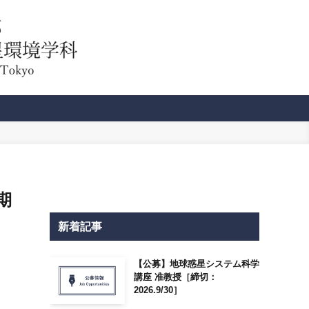
期
新着記事
【公募】地球惑星システム科学
講座 准教授［締切：
2026.9/30］