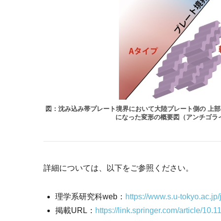
図：沈み込み帯プレート境界において大陸プレート側の 上部
になった変形の概要図（アンチゴラ
詳細については、以下をご参照ください。
理学系研究科web：
https://www.s.u-tokyo.ac.jp
掲載URL：
https://link.springer.com/article/1