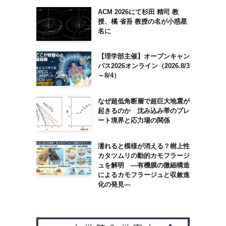
ACM 2026にて杉田 精司 教
授、橘 省吾 教授の名が小惑星
名に
【理学部主催】オープンキャン
パス2026オンライン（2026.8/3
～8/4）
なぜ超低角断層で超巨大地震が
起きるのか 沈み込み帯のプレ
ート境界と応力場の関係
濡れると模様が消える？樹上性
カタツムリの動的カモフラージ
ュを解明 ―有機膜の微細構造
によるカモフラージュと収斂進
化の発見―