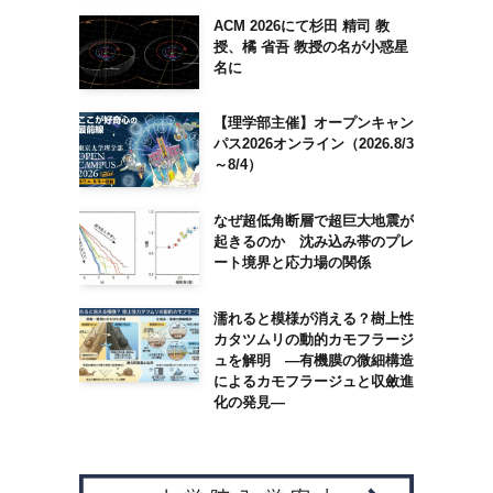
ACM 2026にて杉田 精司 教
授、橘 省吾 教授の名が小惑星
名に
【理学部主催】オープンキャン
パス2026オンライン（2026.8/3
～8/4）
なぜ超低角断層で超巨大地震が
起きるのか 沈み込み帯のプレ
ート境界と応力場の関係
濡れると模様が消える？樹上性
カタツムリの動的カモフラージ
ュを解明 ―有機膜の微細構造
によるカモフラージュと収斂進
化の発見―