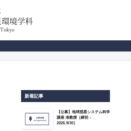
新着記事
【公募】地球惑星システム科学
講座 准教授［締切：
2026.9/30］