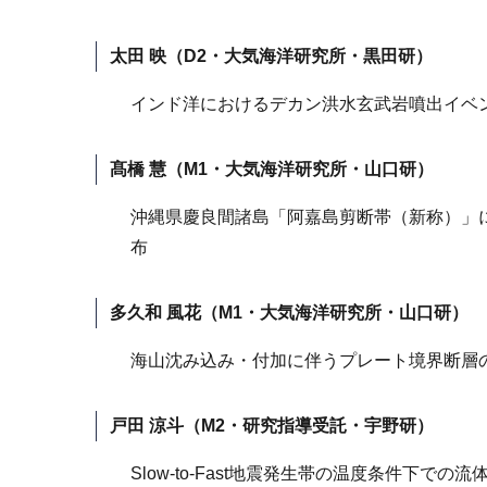
太田 映（D2・大気海洋研究所・黒田研）
インド洋におけるデカン洪水玄武岩噴出イベ
髙橋 慧（M1・大気海洋研究所・山口研）
沖縄県慶良間諸島「阿嘉島剪断帯（新称）」
布
多久和 風花（M1・大気海洋研究所・山口研）
海山沈み込み・付加に伴うプレート境界断層
戸田 涼斗（M2・研究指導受託・宇野研）
Slow-to-Fast地震発生帯の温度条件下