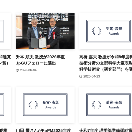
 和達賞
升本 順夫 教授が2026年度
高橋 嘉夫 教授が令和8年度
ン賞）
JpGUフェローに選出
技術分野の文部科学大臣表
科学技術賞（研究部門）を
2026-06-04
2026-04-23
脊椎
山田 耀さんがFoPM2025年度
令和7年度 理学部学修奨励