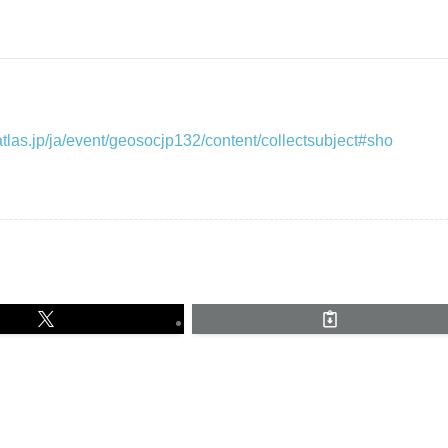
.atlas.jp/ja/event/geosocjp132/content/collectsubject#sho