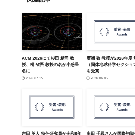
ACM 2026にて杉田 精司 教
廣瀬 敬 教授が2026年度
授、橘 省吾 教授の名が小惑星
（固体地球科学セクショ
名に
を受賞
2026-07-15
2026-06-05
吉田 英人 特任研究員が令和8年
串田 千尋さんが国際初期