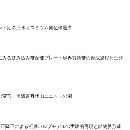
ント期の海水オスミウム同位体層序
にみる沈み込み帯深部プレート境界剪断帯の形成過程と歪分
の変形：美濃帯舟伏山ユニットの例
での流体圧降下による断層バルブモデルの実験的再現と鉱物脈形成