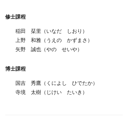
修士課程
稲田 栞里（いなだ しおり）
上野 和雅（うえの かずまさ）
矢野 誠也（やの せいや）
博士課程
国吉 秀鷹（くによし ひでたか）
寺境 太樹（じけい たいき）