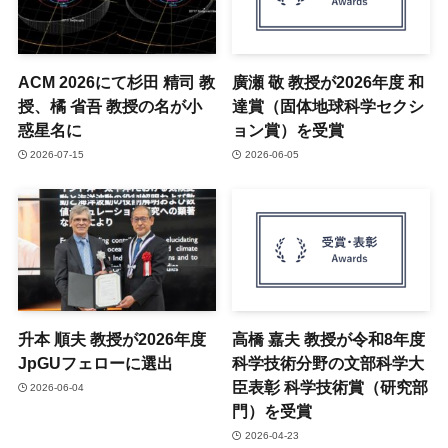
ACM 2026にて杉田 精司 教
廣瀬 敬 教授が2026年度 和
授、橘 省吾 教授の名が小
達賞（固体地球科学セクシ
惑星名に
ョン賞）を受賞
2026-07-15
2026-06-05
升本 順夫 教授が2026年度
高橋 嘉夫 教授が令和8年度
JpGUフェローに選出
科学技術分野の文部科学大
臣表彰 科学技術賞（研究部
2026-06-04
門）を受賞
2026-04-23