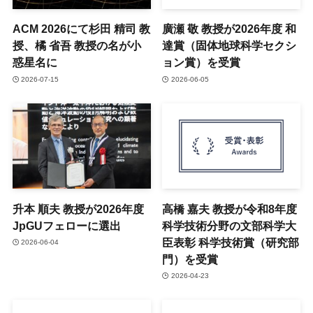
ACM 2026にて杉田 精司 教
廣瀬 敬 教授が2026年度 和
授、橘 省吾 教授の名が小
達賞（固体地球科学セクシ
惑星名に
ョン賞）を受賞
2026-07-15
2026-06-05
升本 順夫 教授が2026年度
高橋 嘉夫 教授が令和8年度
JpGUフェローに選出
科学技術分野の文部科学大
臣表彰 科学技術賞（研究部
2026-06-04
門）を受賞
2026-04-23