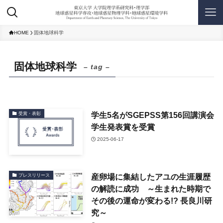
HOME
固体地球科学
固体地球科学
– tag –
学生5名がSGEPSS第156回講演会
受賞・表彰
学生発表賞を受賞
2025-06-17
産卵場に集結したアユの生涯履歴
プレスリリース
の解読に成功 ～生まれた時期で
その後の運命が変わる!? 長良川研
究～