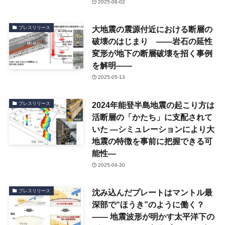
2025-06-02
大地震の震源付近における断層の
プレスリリース
破壊のはじまり ——岩石の延性
変形が地下の断層破壊を招く事例
を解明——
2025-05-13
2024年能登半島地震の起こり方は
プレスリリース
活断層の「かたち」に支配されて
いた —シミュレーションにより大
地震の特徴を事前に把握できる可
能性—
2025-04-30
沈み込んだプレートはマントル最
プレスリリース
深部で“ほうき”のように働く？
—— 地震波形が明かす太平洋下の