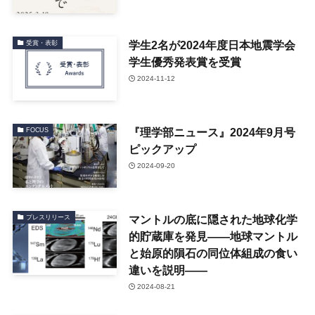
学生2名が2024年度日本地震学会
受賞・表彰
学生優秀発表賞を受賞
2024-11-12
『理学部ニュース』2024年9月号
FOCUS
ピックアップ
2024-09-20
マントルの底に隠された地球化学
プレスリリース
的貯蔵庫を発見――地球マントル
と始原的隕石の同位体組成の食い
違いを説明――
2024-08-21