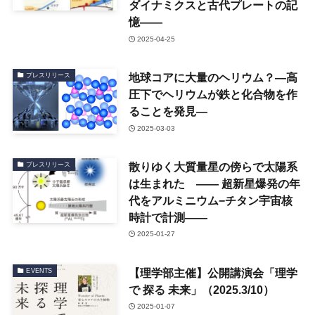
ダイナミクスと古代プレートの記
憶——
2025-04-25
地球コアに大量のヘリウム？—高
プレスリリース
圧下でヘリウムが鉄と化合物を作
ることを発見—
2025-03-03
散りゆく大質量星の傍らで太陽系
プレスリリース
は生まれた —— 超新星爆発の年
代をアルミニウム−チタン宇宙核
時計で計測——
2025-01-27
【理学部主催】公開講演会「理学
EVENTS
で 探る 未来」（2025.3/10）
2025-01-07