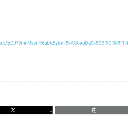
jimu-eps.s/IgDJ79mnMsenR6qbK5zKml8kAQoagDg9x8SBl5Sf986Fhl