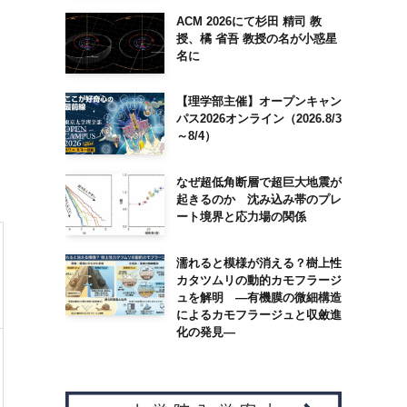
ACM 2026にて杉田 精司 教
授、橘 省吾 教授の名が小惑星
名に
【理学部主催】オープンキャン
パス2026オンライン（2026.8/3
～8/4）
なぜ超低角断層で超巨大地震が
起きるのか 沈み込み帯のプレ
ート境界と応力場の関係
濡れると模様が消える？樹上性
カタツムリの動的カモフラージ
ュを解明 ―有機膜の微細構造
によるカモフラージュと収斂進
化の発見―