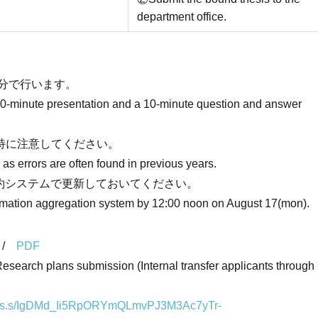
department office.
0分で行います。
20-minute presentation and a 10-minute question and answer
特に注意してください。
 as errors are often found in previous years.
集約システムで更新しておいてください。
ormation aggregation system by 12:00 noon on August 17(mon).
/
PDF
ubmission (Internal transfer applicants through
imu-eps.s/IgDMd_Ii5RpORYmQLmvPJ3M3Ac7yTr-