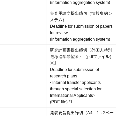
(information aggregation system)
審査用論文提出締切（情報集約シ
ステム）
Deadline for submission of papers
for review
(information aggregation system)
研究計画書提出締切〈外国人特別
選考進学希望者〉（pdfファイル）
※1
Deadline for submission of
research plans
<Internal transfer applicants
through special selection for
International Applicants>
(PDF file) *1
発表要旨提出締切（A4 1～2ペー