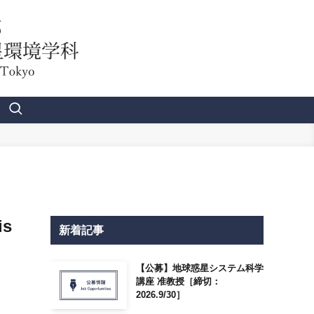
is
新着記事
【公募】地球惑星システム科学
講座 准教授［締切：
2026.9/30］