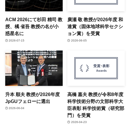
ACM 2026にて杉田 精司 教
廣瀬 敬 教授が2026年度 和
授、橘 省吾 教授の名が小
達賞（固体地球科学セクシ
惑星名に
ョン賞）を受賞
2026-07-15
2026-06-05
升本 順夫 教授が2026年度
高橋 嘉夫 教授が令和8年度
JpGUフェローに選出
科学技術分野の文部科学大
臣表彰 科学技術賞（研究部
2026-06-04
門）を受賞
2026-04-23