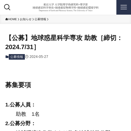
HOME
お知らせ
公募情報
【公募】地球惑星科学専攻 助教［締切：
2024.7/31］
2024-05-27
公募情報
募集要項
1.公募人員：
助教 1名
2.公募分野：