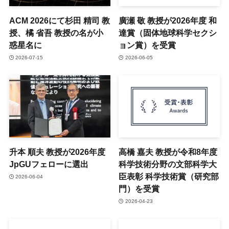
ACM 2026にて杉田 精司 教
廣瀬 敬 教授が2026年度 和
授、橘 省吾 教授の名が小
達賞（固体地球科学セクシ
惑星名に
ョン賞）を受賞
2026-07-15
2026-06-05
升本 順夫 教授が2026年度
高橋 嘉夫 教授が令和8年度
JpGUフェローに選出
科学技術分野の文部科学大
臣表彰 科学技術賞（研究部
2026-06-04
門）を受賞
2026-04-23