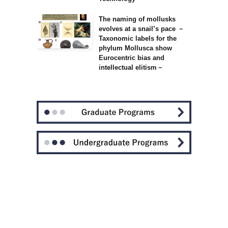
、
The naming of mollusks
evolves at a snail’s pace －
Taxonomic labels for the
phylum Mollusca show
Eurocentric bias and
intellectual elitism－