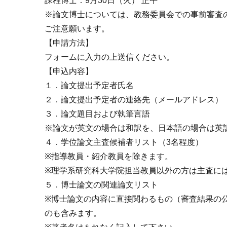
課程博士：9月30日（火） 正午
※論文博士については、教務委員会での事前審査
ご注意願います。
【申請方法】
フォームに入力の上送信ください。
【申込内容】
１．論文提出予定者氏名
２．論文提出予定者の連絡先（メールアドレス）
３．論文題目および執筆言語
※論文が英文の場合は和訳を、日本語の場合は英
４．学位論文主査候補者リスト（3名程度）
※指導教員・紹介教員を除きます。
※理学系研究科大学院担当教員以外の方は主査に
５．博士論文の関連論文リスト
※博士論文の内容に直接関わるもの（審査結果の
のも含みます。