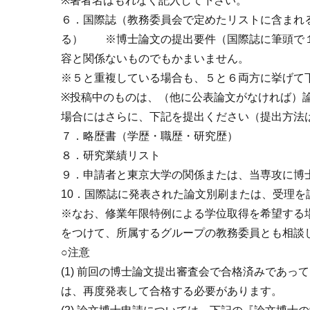
※著者名はもれなく記入して下さい。
６．国際誌（教務委員会で定めたリストに含まれ
る） ※博士論文の提出要件（国際誌に筆頭で１
容と関係ないものでもかまいません。
※５と重複している場合も、５と６両方に挙げて
※投稿中のものは、（他に公表論文がなければ）
場合にはさらに、下記を提出ください（提出方法
７．略歴書（学歴・職歴・研究歴）
８．研究業績リスト
９．申請者と東京大学の関係または、当専攻に博
10．国際誌に発表された論文別刷または、受理を
※なお、修業年限特例による学位取得を希望する
をつけて、所属するグループの教務委員とも相談し
○注意
(1) 前回の博士論文提出審査会で合格済みであ
は、再度発表して合格する必要があります。