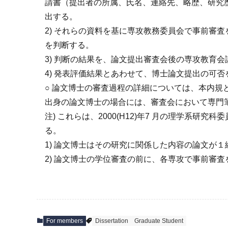
請書（提出者の所属、氏名、連絡先、略歴、研究
出する。
2) それらの資料を基に専攻教務委員会で事前審
を判断する。
3) 判断の結果を、論文提出審査会後の専攻教育
4) 発表評価結果とあわせて、博士論文提出の可
○ 論文博士の審査過程の詳細については、本内規
出身の論文博士の場合には、審査会において専門
注) これらは、2000(H12)年7 月の理学系
る。
1) 論文博士はその研究に関係した内容の論文が
2) 論文博士の学位審査の前に、各専攻で事前審
For members
Dissertation
Graduate Student