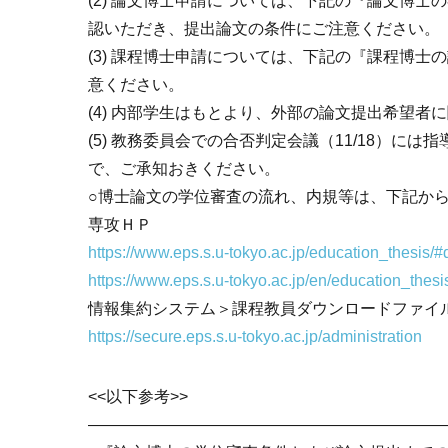
(2) 論文博士申請については、下記の『論文博
認いただき、提出論文の条件にご注意ください。
(3) 課程博士申請については、下記の『課程博
意ください。
(4) 内部学生はもとより、外部の論文提出希望者
(5) 教務委員会での合否判定会議（11/18）
で、ご承知おきください。
○博士論文の学位審査の流れ、内規等は、下記か
専攻ＨＰ
https://www.eps.s.u-tokyo.ac.jp/education_thesis/#
https://www.eps.s.u-tokyo.ac.jp/en/education_thes
情報集約システム＞課程教員ダウンロードファイ
https://secure.eps.s.u-tokyo.ac.jp/administration
<<以下参考>>
——————————————————————