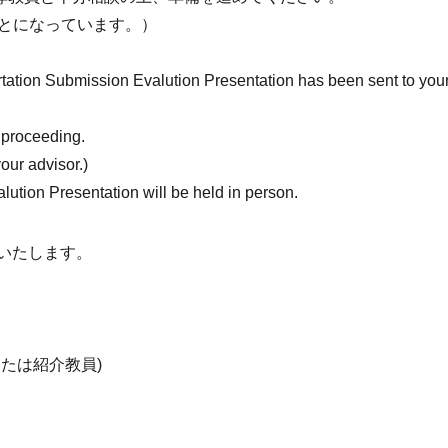
ことになっています。）
。
tation Submission Evalution Presentation has been sent to you
 proceeding.
our advisor.)
lution Presentation will be held in person.
集いたします。
または紹介教員)